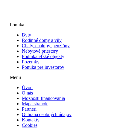
Ponuka
Byty
Rodinné domy a vily
Chaty, chalupy, penzióny
Nebytové priestory
Podnikateľské objekty
Pozemky
Ponuka pre investorov
Menu
Úvod
O nás
Možnosti financovania
Mapa stranok
Partneri
Ochrana osobných údajov
Kontakty
Cookies