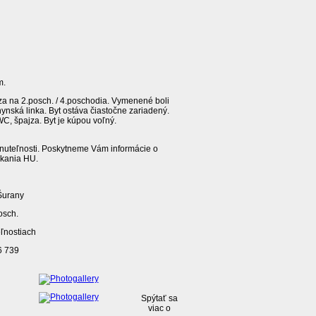
m.
a na 2.posch. / 4.poschodia. Vymenené boli
nská linka. Byt ostáva čiastočne zariadený.
WC, špajza. Byt je kúpou voľný.
hnuteľnosti. Poskytneme Vám informácie o
skania HU.
Šurany
osch.
eľnostiach
6 739
Spýtať sa
viac o