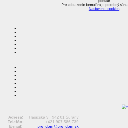
ponuke
Pre zobrazenie formulára je potrebný súhla
Nastavenie cookies
Adresa:
Hasičská 9 942 01 Šurany
Telefón:
+421 907 586 739
E-mail:
prefidom@prefidom.sk