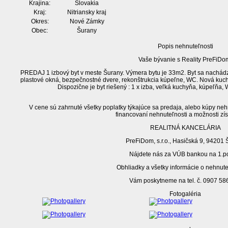
Krajina:
Slovakia
Kraj:
Nitriansky kraj
Okres:
Nové Zámky
Obec:
Šurany
Popis nehnuteľnosti
Vaše bývanie s Reality PreFiDo
PREDAJ 1 izbový byt v meste Šurany. Výmera bytu je 33m2. Byt sa nachádz
plastové okná, bezpečnostné dvere, rekonštrukcia kúpeľne, WC. Nová kuchy
Dispozične je byt riešený : 1 x izba, veľká kuchyňa, kúpeľňa, 
V cene sú zahrnuté všetky poplatky týkajúce sa predaja, alebo kúpy ne
financovaní nehnuteľnosti a možnosti zí
REALITNÁ KANCELÁRIA
PreFiDom, s.r.o., Hasičská 9, 94201 
Nájdete nás za VÚB bankou na 1.p
Obhliadky a všetky informácie o nehnut
Vám poskytneme na tel. č. 0907 58
Fotogaléria