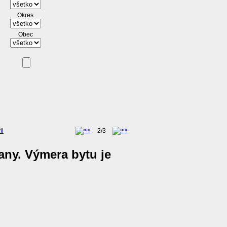
Okres
Obec
ii
2/3
any. Výmera bytu je