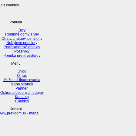
s s cookies.
Ponuka
Byty
Rodinné domy a vily
Chaty, chalupy, penzióny
Nebytové priestory
Podnikateľské objekty
Pozemky
Ponuka pre investorov
Menu
Úvod
O nás
Možnosti financovania
Mapa stranok
Partneri
Ochrana osobných údajov
Kontakty
Cookies
Kontakt