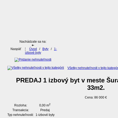
Nachádzate sa na:
➜
Naspäť
⋮
Úvod
/
Byty
/
1-
izbové byty
Všetky nehnuteľnosti v tejto kategór
PREDAJ 1 izbový byt v meste Šur
33m2.
Cena: 86 000 €
2
Rozloha:
0,00 m
Transakcia:
Predaj
Typ nehnuteľnosti:
1-izbové byty